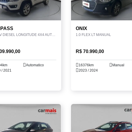
PASS
ONIX
2.0 16V DIESEL LONGITUDE 4X4 AUTOMÁTICO
1.0 FLEX LT MANUAL
09.990,00
R$ 70.990,00
04km
Automatico
16376km
Manual
 / 2021
2023 / 2024