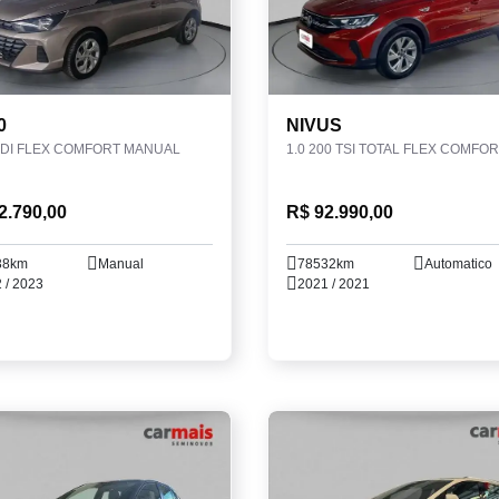
0
NIVUS
GDI FLEX COMFORT MANUAL
2.790,00
R$ 92.990,00
38km
Manual
78532km
Automatico
 / 2023
2021 / 2021