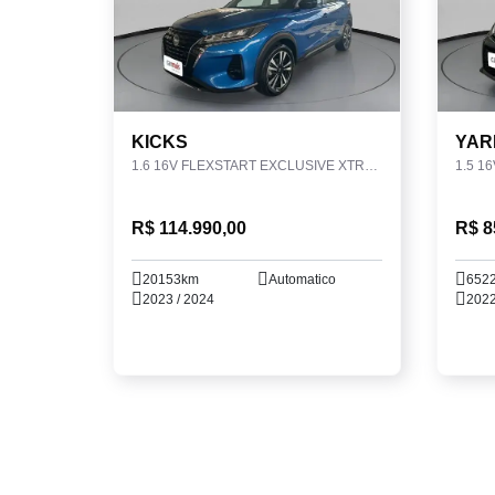
KICKS
YAR
1.6 16V FLEXSTART EXCLUSIVE XTRONIC
1.5 1
R$ 114.990,00
R$ 8
20153km
Automatico
652
2023 / 2024
2022