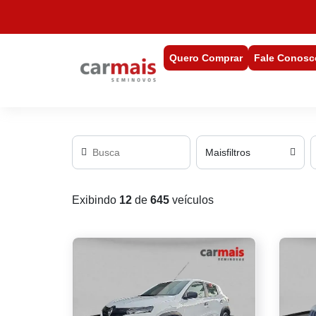
Quero Comprar
Fale Conosc
Mais
filtros
Exibindo
12
de
645
veículos