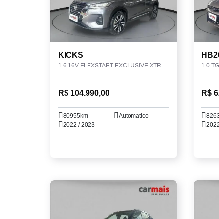
KICKS
HB2
1.6 16V FLEXSTART EXCLUSIVE XTRONIC
1.0 T
R$ 104.990,00
R$ 6
80955km
Automatico
826
2022 / 2023
2022