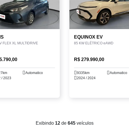
IS
EQUINOX EV
6V FLEX XL MULTIDRIVE
85 KW ELÉTRICO eAWD
5.790,00
R$ 279.990,00
27km
Automatico
9335km
Automatico
 / 2023
2024 / 2024
Exibindo
12
de
645
veículos