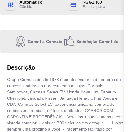
Automatico
RGG1H60
Câmbio
Final da placa
Garantia Carmais
Satisfação Garantida
Escolha a unidade:
Descrição
Quero receber contato por:
Grupo Carmais desde 1973 é um dos maiores detentores de
concessionárias do nordeste com as lojas: Carmais
E-mail
WhatsApp
Telefone
Seminovos, Carmais Select EV, Honda Nova Luz, Sanauto
Chevrolet, Jangada Nissan, Jangada Renault, Fiat Vouga e
CDA. Carmais Select EV, experiência única na compra de
Ao informar meus dados, eu concordo com a
Política de privacidade
.
seminovos premium, elétricos e híbridos. CARROS COM
GARANTIA E PROCEDÊNCIA! - Veículos inspecionados e com
Enviar
vistoria cautelar. - Mais de 700 veículos em estoque. - 11 lojas
sempre uma próximo a você. - Pagamento facilitado por