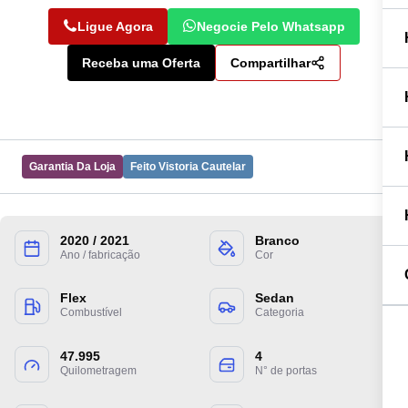
Ligue Agora
Negocie Pelo Whatsapp
Receba uma Oferta
Compartilhar
Garantia Da Loja
Feito Vistoria Cautelar
2020 / 2021
Branco
Preencha suas informações para entrarmos
Ano / fabricação
Cor
em contato.
Flex
Sedan
Combustível
Categoria
47.995
4
Quilometragem
N° de portas