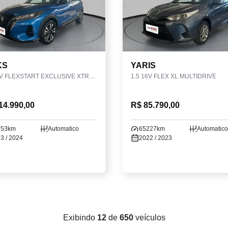
KS
YARIS
1.6 16V FLEXSTART EXCLUSIVE XTRONIC
1.5 16V FLEX XL MULTIDRIVE
14.990,00
R$ 85.790,00
153km
Automatico
65227km
Automatico
3 / 2024
2022 / 2023
Exibindo
12
de
650
veículos