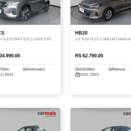
KS
HB20
1.6 16V FLEXSTART EXCLUSIVE XTRONIC
1.0 TGDI FLEX COMFORT MANUA
04.990,00
R$ 62.790,00
955km
Automatico
82638km
Manual
2 / 2023
2022 / 2023