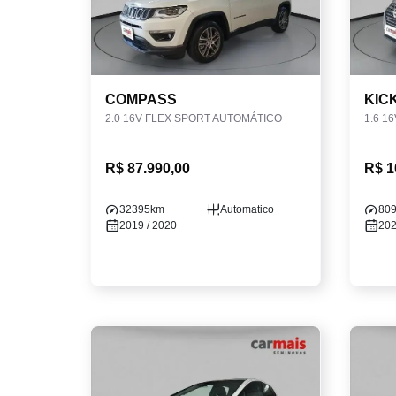
COMPASS
KIC
2.0 16V FLEX SPORT AUTOMÁTICO
R$ 87.990,00
R$ 1
32395km
Automatico
80
2019 / 2020
202