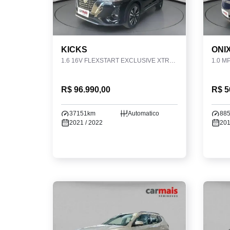
KICKS
ONI
1.6 16V FLEXSTART EXCLUSIVE XTRONIC
1.0 M
R$ 96.990,00
R$ 5
37151km
Automatico
88
2021 / 2022
201