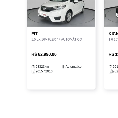
FIT
KIC
1.5 LX 16V FLEX 4P AUTOMÁTICO
R$ 62.990,00
R$ 1
98323km
Automatico
20
2015 / 2016
202