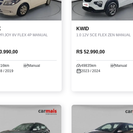
X
KWID
PFI JOY 8V FLEX 4P MANUAL
1.0 12V SCE FLEX ZEN MANUAL
0.990,00
R$ 52.990,00
516km
Manual
49835km
Manual
8 / 2019
2023 / 2024