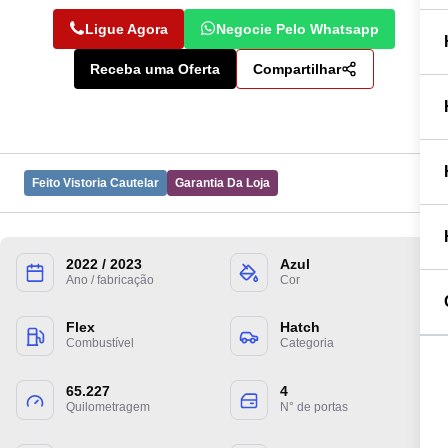
Ligue Agora
Negocie Pelo Whatsapp
Receba uma Oferta
Compartilhar
Feito Vistoria Cautelar
Garantia Da Loja
2022 / 2023
Azul
Preencha suas informações para entrarmos
Ano / fabricação
Cor
em contato.
Flex
Hatch
Combustível
Categoria
65.227
4
Quilometragem
N° de portas