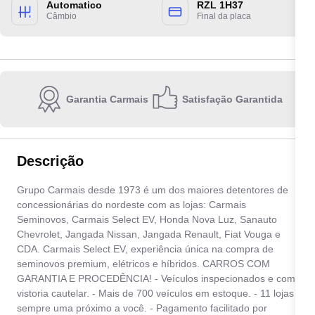
Automatico
RZL 1H37
Câmbio
Final da placa
Garantia Carmais
Satisfação Garantida
Escolha a unidade:
Descrição
Quero receber contato por:
Grupo Carmais desde 1973 é um dos maiores detentores de
concessionárias do nordeste com as lojas: Carmais
E-mail
WhatsApp
Telefone
Seminovos, Carmais Select EV, Honda Nova Luz, Sanauto
Chevrolet, Jangada Nissan, Jangada Renault, Fiat Vouga e
CDA. Carmais Select EV, experiência única na compra de
Ao informar meus dados, eu concordo com a
Política de privacidade
.
seminovos premium, elétricos e híbridos. CARROS COM
GARANTIA E PROCEDÊNCIA! - Veículos inspecionados e com
Enviar
vistoria cautelar. - Mais de 700 veículos em estoque. - 11 lojas
sempre uma próximo a você. - Pagamento facilitado por