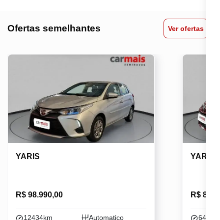
Ofertas semelhantes
Ver ofertas
YARIS
YARIS
R$ 98.990,00
R$ 83.9
12434km
Automatico
64142