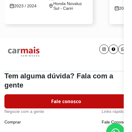
Honda Novaluz
2023 / 2024
Sul - Cariri
2021 /
Tem alguma dúvida? Fala com a
gente
Fale conosco
Negocie com a gente
Links rápidos
Comprar
Fale Conosco