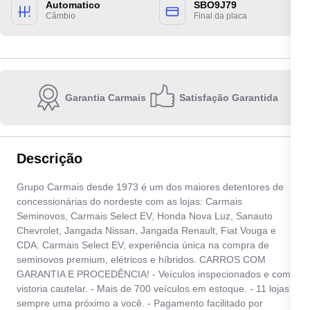
Automatico
SBO9J79
Câmbio
Final da placa
Garantia Carmais
Satisfação Garantida
Escolha a unidade:
Descrição
Quero receber contato por:
Grupo Carmais desde 1973 é um dos maiores detentores de
concessionárias do nordeste com as lojas: Carmais
E-mail
WhatsApp
Telefone
Seminovos, Carmais Select EV, Honda Nova Luz, Sanauto
Chevrolet, Jangada Nissan, Jangada Renault, Fiat Vouga e
CDA. Carmais Select EV, experiência única na compra de
Ao informar meus dados, eu concordo com a
Política de privacidade
.
seminovos premium, elétricos e híbridos. CARROS COM
GARANTIA E PROCEDÊNCIA! - Veículos inspecionados e com
Enviar
vistoria cautelar. - Mais de 700 veículos em estoque. - 11 lojas
sempre uma próximo a você. - Pagamento facilitado por