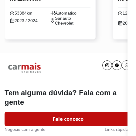
53384km
Automatico
12901
Sanauto
2023 / 2024
Chevrolet
2023 /
Tem alguma dúvida? Fala com a
gente
Fale conosco
Negocie com a gente
Links rápidos