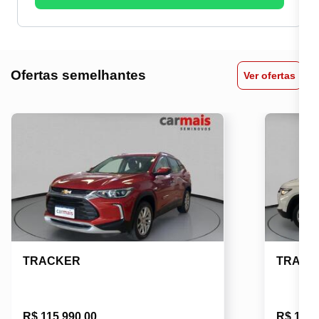
Ofertas semelhantes
Ver ofertas
TRACKER
TRACK
R$ 115.990,00
R$ 108.