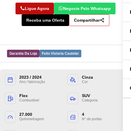
Ligue Agora
Negocie Pelo Whatsapp
Receba uma Oferta
Compartilhar
Garantia Da Loja
Feito Vistoria Cautelar
2023 / 2024
Cinza
Preencha suas informações para entrarmos
Ano / fabricação
Cor
em contato.
Flex
SUV
Combustível
Categoria
27.000
4
Quilometragem
N° de portas