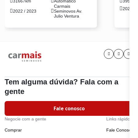
31667km
Automatico
39569
Carmais
2022 / 
2022 / 2023
Seminovos Av.
Julio Ventura
Tem alguma dúvida? Fala com a
gente
Fale conosco
Negocie com a gente
Links rápidos
Comprar
Fale Conosco