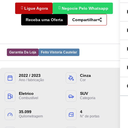
Ligue Agora
Negocie Pelo Whatsapp
Receba uma Oferta
Compartilhar
Garantia Da Loja
Feito Vistoria Cautelar
2022 / 2023
Cinza
Ano / fabricação
Cor
Preencha suas informações para entrarmos
em contato.
Eletrico
SUV
Combustível
Categoria
35.099
4
Quilometragem
N° de portas