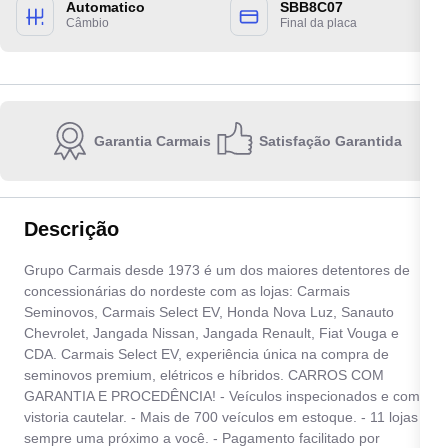
Automatico
SBB8C07
Câmbio
Final da placa
Garantia Carmais
Satisfação Garantida
Escolha a unidade:
Descrição
Grupo Carmais desde 1973 é um dos maiores detentores de
Quero receber contato por:
concessionárias do nordeste com as lojas: Carmais
Seminovos, Carmais Select EV, Honda Nova Luz, Sanauto
E-mail
WhatsApp
Telefone
Chevrolet, Jangada Nissan, Jangada Renault, Fiat Vouga e
CDA. Carmais Select EV, experiência única na compra de
seminovos premium, elétricos e híbridos. CARROS COM
Ao informar meus dados, eu concordo com a
Política de privacidade
.
GARANTIA E PROCEDÊNCIA! - Veículos inspecionados e com
vistoria cautelar. - Mais de 700 veículos em estoque. - 11 lojas
Enviar
sempre uma próximo a você. - Pagamento facilitado por