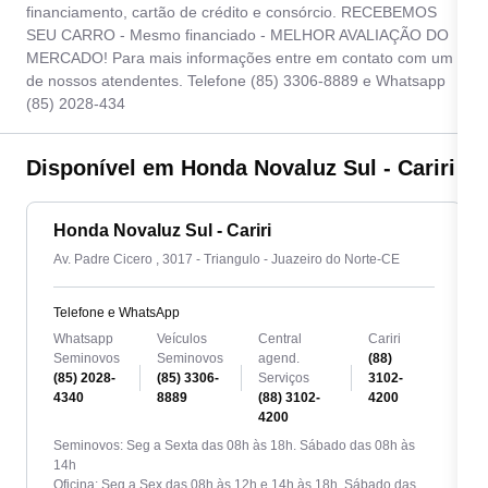
financiamento, cartão de crédito e consórcio. RECEBEMOS
SEU CARRO - Mesmo financiado - MELHOR AVALIAÇÃO DO
MERCADO! Para mais informações entre em contato com um
de nossos atendentes. Telefone (85) 3306-8889 e Whatsapp
(85) 2028-434
Disponível em Honda Novaluz Sul - Cariri
Honda Novaluz Sul - Cariri
Av. Padre Cicero , 3017 - Triangulo - Juazeiro do Norte-CE
Telefone e WhatsApp
Whatsapp
Veículos
Central
Cariri
Seminovos
Seminovos
agend.
(88)
(85) 2028-
(85) 3306-
Serviços
3102-
4340
8889
(88) 3102-
4200
4200
Seminovos: Seg a Sexta das 08h às 18h. Sábado das 08h às
14h
Oficina: Seg a Sex das 08h às 12h e 14h às 18h. Sábado das