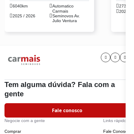
6040km
Automatico
27359
Carmais
2024 / 
2025 / 2026
Seminovos Av.
Julio Ventura
Tem alguma dúvida? Fala com a
gente
Fale conosco
Negocie com a gente
Links rápidos
Comprar
Fale Conosco