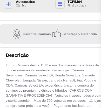
Automatico
TCP5J04
Câmbio
Final da placa
Garantia Carmais
Satisfação Garantida
Escolha a unidade:
Descrição
Quero receber contato por:
Grupo Carmais desde 1973 é um dos maiores detentores de
concessionárias do nordeste com as lojas: Carmais
E-mail
WhatsApp
Telefone
Seminovos, Carmais Select EV, Honda Nova Luz, Sanauto
Chevrolet, Jangada Nissan, Jangada Renault, Fiat Vouga e
CDA. Carmais Select EV, experiência única na compra de
Ao informar meus dados, eu concordo com a
Política de privacidade
.
seminovos premium, elétricos e híbridos. CARROS COM
GARANTIA E PROCEDÊNCIA! - Veículos inspecionados e com
Enviar
vistoria cautelar. - Mais de 700 veículos em estoque. - 11 lojas
sempre uma próximo a você. - Pagamento facilitado por