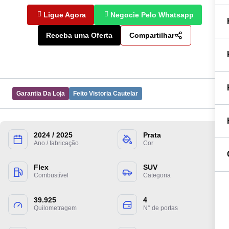
Ligue Agora
Negocie Pelo Whatsapp
Receba uma Oferta
Compartilhar
Garantia Da Loja
Feito Vistoria Cautelar
2024 / 2025
Prata
Preencha suas informações para entrarmos
Ano / fabricação
Cor
em contato.
Flex
SUV
Combustível
Categoria
39.925
4
Quilometragem
N° de portas