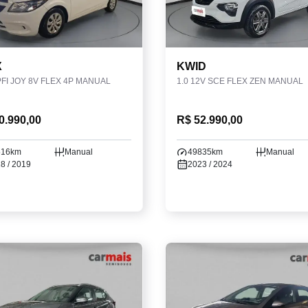
X
KWID
PFI JOY 8V FLEX 4P MANUAL
1.0 12V SCE FLEX ZEN MANUAL
0.990,00
R$ 52.990,00
516km
Manual
49835km
Manual
8 / 2019
2023 / 2024