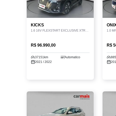
KICKS
ONI
1.6 16V FLEXSTART EXCLUSIVE XTRONIC
1.0 M
R$ 96.990,00
R$ 5
37151km
Automatico
88
2021 / 2022
201