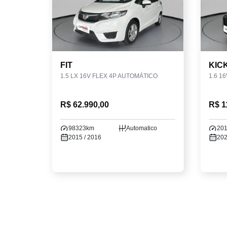
FIT
KIC
1.5 LX 16V FLEX 4P AUTOMÁTICO
R$ 62.990,00
R$ 1
98323km
Automatico
20
2015 / 2016
202