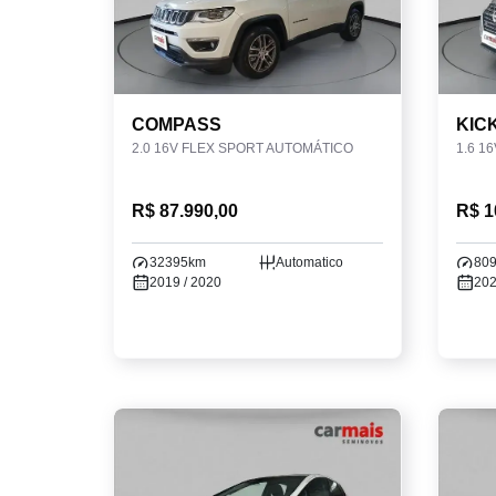
COMPASS
KIC
2.0 16V FLEX SPORT AUTOMÁTICO
R$ 87.990,00
R$ 1
32395km
Automatico
80
2019 / 2020
202