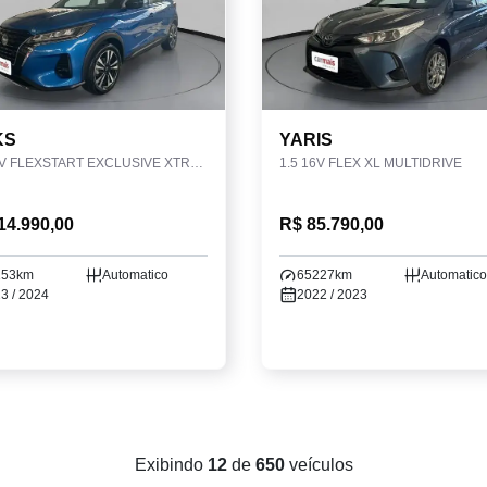
KS
YARIS
1.6 16V FLEXSTART EXCLUSIVE XTRONIC
1.5 16V FLEX XL MULTIDRIVE
14.990,00
R$ 85.790,00
153km
Automatico
65227km
Automatico
3 / 2024
2022 / 2023
Exibindo
12
de
650
veículos