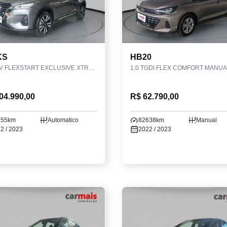
KS
HB20
1.6 16V FLEXSTART EXCLUSIVE XTRONIC
1.0 TGDI FLEX COMFORT MANUA
04.990,00
R$ 62.790,00
955km
Automatico
82638km
Manual
2 / 2023
2022 / 2023