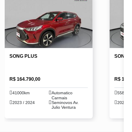
SONG PLUS
SONG 
R$ 164.790,00
R$ 157.
41000km
Automatico
55871
Carmais
2023 / 2024
Seminovos Av.
2022 / 
Julio Ventura