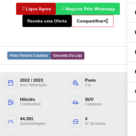
Ligue Agora
Negocie Pelo Whatsapp
Receba uma Oferta
Compartilhar
Feito Vistoria Cautelar
Garantia Da Loja
2022 / 2023
Preto
Ano / fabricação
Cor
Preencha suas informações para entrarmos
em contato.
Hibrido
SUV
Combustível
Categoria
44.391
4
Quilometragem
N° de portas