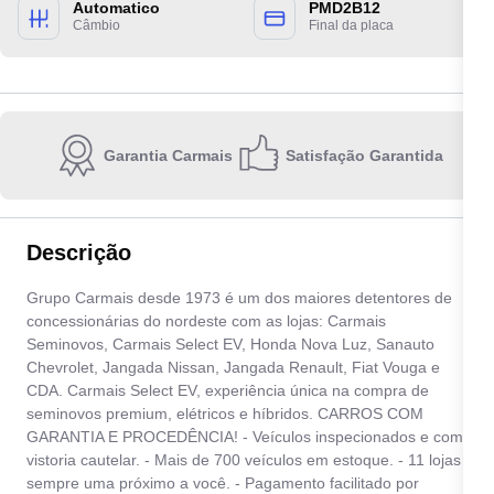
Automatico
PMD2B12
Câmbio
Final da placa
Garantia Carmais
Satisfação Garantida
Escolha a unidade:
Descrição
Grupo Carmais desde 1973 é um dos maiores detentores de
Quero receber contato por:
concessionárias do nordeste com as lojas: Carmais
Seminovos, Carmais Select EV, Honda Nova Luz, Sanauto
E-mail
WhatsApp
Telefone
Chevrolet, Jangada Nissan, Jangada Renault, Fiat Vouga e
CDA. Carmais Select EV, experiência única na compra de
seminovos premium, elétricos e híbridos. CARROS COM
Ao informar meus dados, eu concordo com a
Política de privacidade
.
GARANTIA E PROCEDÊNCIA! - Veículos inspecionados e com
vistoria cautelar. - Mais de 700 veículos em estoque. - 11 lojas
Enviar
sempre uma próximo a você. - Pagamento facilitado por