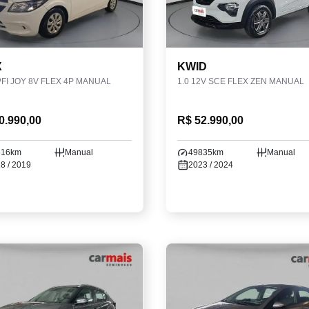
X
KWID
PFI JOY 8V FLEX 4P MANUAL
1.0 12V SCE FLEX ZEN MANUAL
0.990,00
R$ 52.990,00
516km
Manual
49835km
Manual
8 / 2019
2023 / 2024