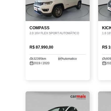
COMPASS
KIC
2.0 16V FLEX SPORT AUTOMÁTICO
R$ 87.990,00
R$ 1
32395km
Automatico
80
2019 / 2020
202