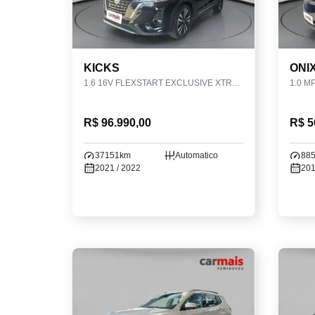
KICKS
ONI
1.6 16V FLEXSTART EXCLUSIVE XTRONIC
1.0 M
R$ 96.990,00
R$ 5
37151km
Automatico
88
2021 / 2022
201