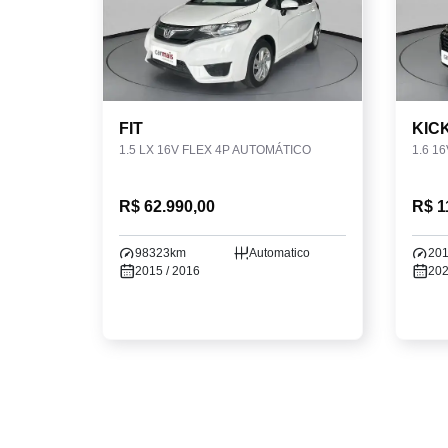
FIT
KIC
1.5 LX 16V FLEX 4P AUTOMÁTICO
R$ 62.990,00
R$ 1
98323km
Automatico
20
2015 / 2016
202