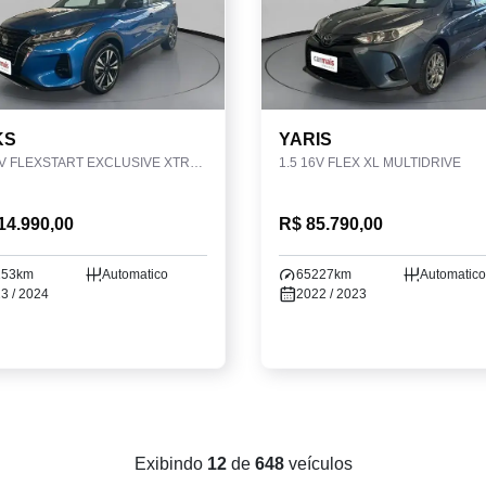
KS
YARIS
1.6 16V FLEXSTART EXCLUSIVE XTRONIC
1.5 16V FLEX XL MULTIDRIVE
14.990,00
R$ 85.790,00
153km
Automatico
65227km
Automatico
3 / 2024
2022 / 2023
Exibindo
12
de
648
veículos