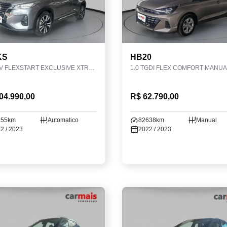
KS
HB20
1.6 16V FLEXSTART EXCLUSIVE XTRONIC
1.0 TGDI FLEX COMFORT MANUA
04.990,00
R$ 62.790,00
955km
Automatico
82638km
Manual
2 / 2023
2022 / 2023