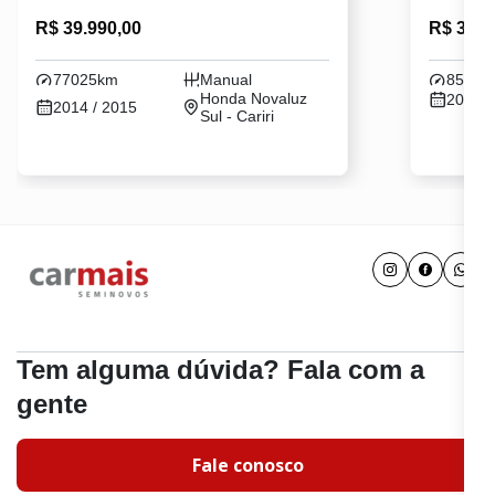
R$ 39.990,00
R$ 39.9
77025km
Manual
85971
Honda Novaluz
2013 /
2014 / 2015
Sul - Cariri
Tem alguma dúvida? Fala com a
gente
Fale conosco