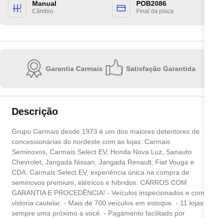
Manual
POB2086
Câmbio
Final da placa
Garantia Carmais
Satisfação Garantida
Escolha a unidade:
Descrição
Quero receber contato por:
Grupo Carmais desde 1973 é um dos maiores detentores de
concessionárias do nordeste com as lojas: Carmais
E-mail
WhatsApp
Telefone
Seminovos, Carmais Select EV, Honda Nova Luz, Sanauto
Chevrolet, Jangada Nissan, Jangada Renault, Fiat Vouga e
CDA. Carmais Select EV, experiência única na compra de
Ao informar meus dados, eu concordo com a
Política de privacidade
.
seminovos premium, elétricos e híbridos. CARROS COM
GARANTIA E PROCEDÊNCIA! - Veículos inspecionados e com
Enviar
vistoria cautelar. - Mais de 700 veículos em estoque. - 11 lojas
sempre uma próximo a você. - Pagamento facilitado por