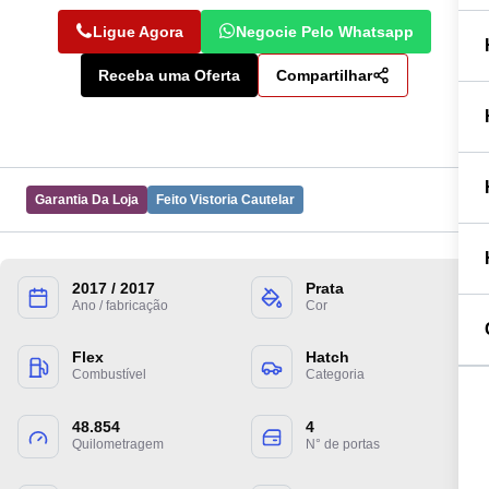
Ligue Agora
Negocie Pelo Whatsapp
Receba uma Oferta
Compartilhar
Garantia Da Loja
Feito Vistoria Cautelar
2017 / 2017
Prata
Preencha suas informações para entrarmos
Ano / fabricação
Cor
em contato.
Flex
Hatch
Combustível
Categoria
48.854
4
Quilometragem
N° de portas