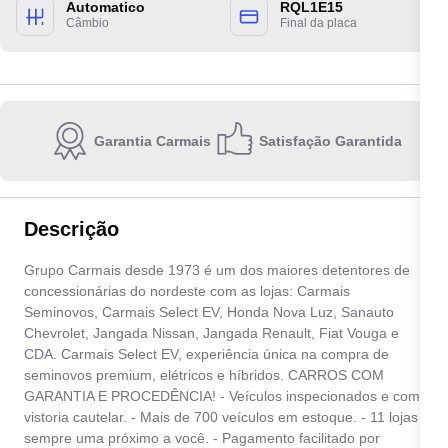
Automatico
RQL1E15
Câmbio
Final da placa
Garantia Carmais
Satisfação Garantida
Escolha a unidade:
Descrição
Quero receber contato por:
Grupo Carmais desde 1973 é um dos maiores detentores de
concessionárias do nordeste com as lojas: Carmais
E-mail
WhatsApp
Telefone
Seminovos, Carmais Select EV, Honda Nova Luz, Sanauto
Chevrolet, Jangada Nissan, Jangada Renault, Fiat Vouga e
CDA. Carmais Select EV, experiência única na compra de
Ao informar meus dados, eu concordo com a
Política de privacidade
.
seminovos premium, elétricos e híbridos. CARROS COM
GARANTIA E PROCEDÊNCIA! - Veículos inspecionados e com
Enviar
vistoria cautelar. - Mais de 700 veículos em estoque. - 11 lojas
sempre uma próximo a você. - Pagamento facilitado por