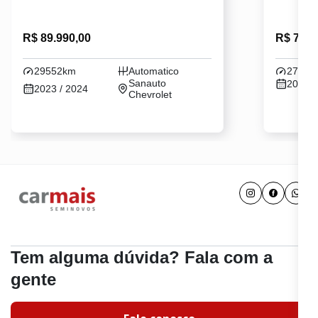
R$ 89.990,00
R$ 74.7
29552km
Automatico
27993
Sanauto
2023 /
2023 / 2024
Chevrolet
Tem alguma dúvida? Fala com a
gente