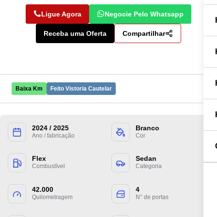
Ligue Agora
Negocie Pelo Whatsapp
Receba uma Oferta
Compartilhar
Baixa Km
Feito Vistoria Cautelar
2024 / 2025
Branco
Preencha suas informações para entrarmos
Ano / fabricação
Cor
em contato.
Flex
Sedan
Combustível
Categoria
42.000
4
Quilometragem
N° de portas