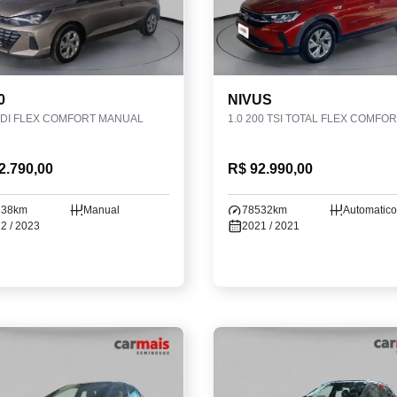
0
NIVUS
GDI FLEX COMFORT MANUAL
2.790,00
R$ 92.990,00
638km
Manual
78532km
Automatico
2 / 2023
2021 / 2021