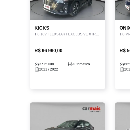
KICKS
ONI
1.6 16V FLEXSTART EXCLUSIVE XTRONIC
1.0 M
R$ 96.990,00
R$ 5
37151km
Automatico
88
2021 / 2022
201