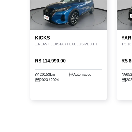
KICKS
YAR
1.6 16V FLEXSTART EXCLUSIVE XTRONIC
1.5 1
R$ 114.990,00
R$ 8
20153km
Automatico
65
2023 / 2024
202