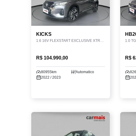
KICKS
HB2
1.6 16V FLEXSTART EXCLUSIVE XTRONIC
1.0 T
R$ 104.990,00
R$ 6
80955km
Automatico
82
2022 / 2023
202