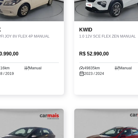
X
KWID
PFI JOY 8V FLEX 4P MANUAL
1.0 12V SCE FLEX ZEN MANUAL
0.990,00
R$ 52.990,00
516km
Manual
49835km
Manual
8 / 2019
2023 / 2024