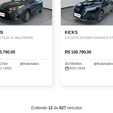
IS
KICKS
6V FLEX XL MULTIDRIVE
5.790,00
R$ 106.790,00
227km
Automatico
70600km
Automatico
2 / 2023
2023 / 2024
Exibindo
12
de
627
veículos