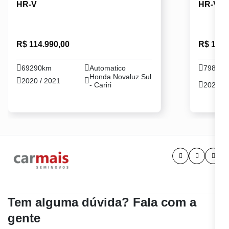
HR-V
HR-V
R$ 114.990,00
R$ 112.
69290km
Automatico
79891
Honda Novaluz Sul
2020 / 2021
- Cariri
2021 / 
Tem alguma dúvida? Fala com a
gente