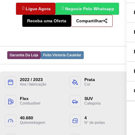
Ligue Agora
Negocie Pelo Whatsapp
Receba uma Oferta
Compartilhar
Garantia Da Loja
Feito Vistoria Cautelar
2022 / 2023
Prata
Preencha suas informações para entrarmos
Ano / fabricação
Cor
em contato.
Flex
SUV
Combustível
Categoria
40.680
4
Quilometragem
N° de portas