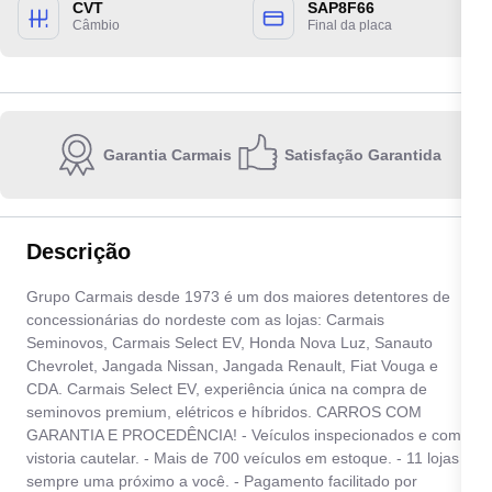
CVT
SAP8F66
Câmbio
Final da placa
Garantia Carmais
Satisfação Garantida
Escolha a unidade:
Descrição
Quero receber contato por:
Grupo Carmais desde 1973 é um dos maiores detentores de
concessionárias do nordeste com as lojas: Carmais
E-mail
WhatsApp
Telefone
Seminovos, Carmais Select EV, Honda Nova Luz, Sanauto
Chevrolet, Jangada Nissan, Jangada Renault, Fiat Vouga e
CDA. Carmais Select EV, experiência única na compra de
Ao informar meus dados, eu concordo com a
Política de privacidade
.
seminovos premium, elétricos e híbridos. CARROS COM
GARANTIA E PROCEDÊNCIA! - Veículos inspecionados e com
Enviar
vistoria cautelar. - Mais de 700 veículos em estoque. - 11 lojas
sempre uma próximo a você. - Pagamento facilitado por