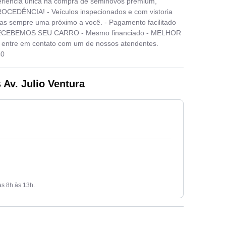
periência única na compra de seminovos premium,
CEDÊNCIA! - Veículos inspecionados e com vistoria
ojas sempre uma próximo a você. - Pagamento facilitado
io. RECEBEMOS SEU CARRO - Mesmo financiado - MELHOR
ntre em contato com um de nossos atendentes.
40
Av. Julio Ventura
s 8h às 13h.