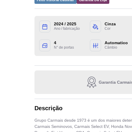
Feito Vistoria Cautelar
Garantia Da Loja
2024 / 2025
Cinza
Ano / fabricação
Cor
4
Automatico
N° de portas
Câmbio
Garantia Carmai
Descrição
Grupo Carmais desde 1973 é um dos maiores detent
Carmais Seminovos, Carmais Select EV, Honda Nov