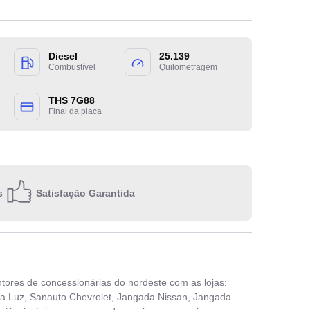
Diesel
25.139
Combustível
Quilometragem
THS 7G88
Escolha 
Final da placa
Quero re
s
Satisfação Garantida
E-m
Ao inform
privacidad
ores de concessionárias do nordeste com as lojas:
a Luz, Sanauto Chevrolet, Jangada Nissan, Jangada