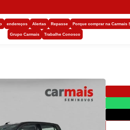
o
endereços
Alertas
Repasse
Porque comprar na Carmais
Grupo Carmais
Trabalhe Conosco