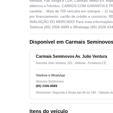
Renault, Fiat Vouga e CDA. Carmais Select EV, ex
elétricos e híbridos. CARROS COM GARANTIA E PRO
cautelar. - Mais de 700 veículos em estoque. - 11 l
por financiamento, cartão de crédito e consórc
AVALIAÇÃO DO MERCADO! Para mais informações e
Telefone (85) 3306-8889 e Whatsapp (85) 2028-43
Disponível em Carmais Seminovos 
Carmais Seminovos Av. Julio Ventura
Avenida Júlio Ventura, 201 - Aldeota - Fortaleza-CE
Telefone e WhatsApp
Veículos Seminovos
(85) 3306-8889
Showroom: Segunda a Sexta das 8h às 18h - Sábado da
Itens do veículo