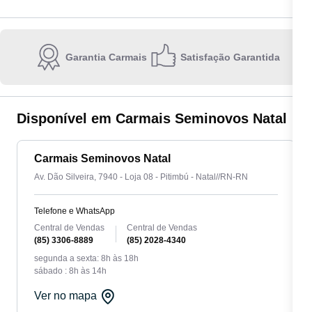
Garantia Carmais
Satisfação Garantida
Escolha a unidade:
Disponível em Carmais Seminovos Natal
Carmais Seminovos Natal
Av. Dão Silveira, 7940 - Loja 08 - Pitimbú - Natal//RN-RN
Quero receber contato por:
E-mail
WhatsApp
Telefone
Telefone e WhatsApp
Central de Vendas
Central de Vendas
(85) 3306-8889
(85) 2028-4340
Ao informar meus dados, eu concordo com a
Política de privacidade
.
segunda a sexta: 8h às 18h
sábado : 8h às 14h
Enviar
Ver no mapa