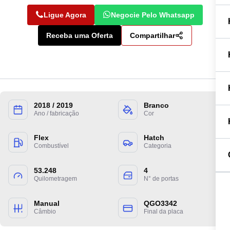
Ligue Agora
Negocie Pelo Whatsapp
Receba uma Oferta
Compartilhar
2018 / 2019
Branco
Ano / fabricação
Cor
Preencha suas informações para entrarmos
Flex
Hatch
Combustível
Categoria
em contato.
53.248
4
Quilometragem
N° de portas
Manual
QGO3342
Câmbio
Final da placa