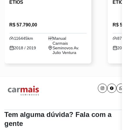
ETIOS
ETIOS
R$ 57.790,00
R$ 52.7
116445km
Manual
87528
Carmais
2018 / 2019
Seminovos Av.
2017 /
Julio Ventura
Tem alguma dúvida? Fala com a
gente