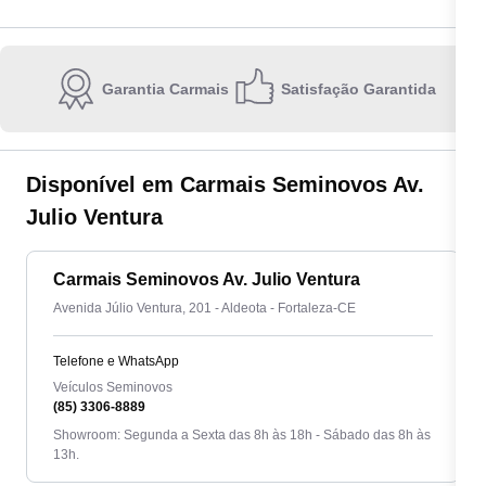
Garantia Carmais
Satisfação Garantida
Escolha a unidade:
Disponível em Carmais Seminovos Av.
Julio Ventura
Carmais Seminovos Av. Julio Ventura
Quero receber contato por:
Avenida Júlio Ventura, 201 - Aldeota - Fortaleza-CE
E-mail
WhatsApp
Telefone
Telefone e WhatsApp
Ao informar meus dados, eu concordo com a
Política de privacidade
.
Veículos Seminovos
(85) 3306-8889
Showroom: Segunda a Sexta das 8h às 18h - Sábado das 8h às
Enviar
13h.