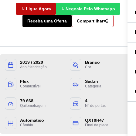
Ligue Agora
Negocie Pelo Whatsapp
Receba uma Oferta
Compartilhar
2019 / 2020
Branco
Ano / fabricação
Cor
Preencha suas informações para entrarmos
Flex
Sedan
Combustível
Categoria
em contato.
79.668
4
Quilometragem
N° de portas
Automatico
QXT0H47
Câmbio
Final da placa