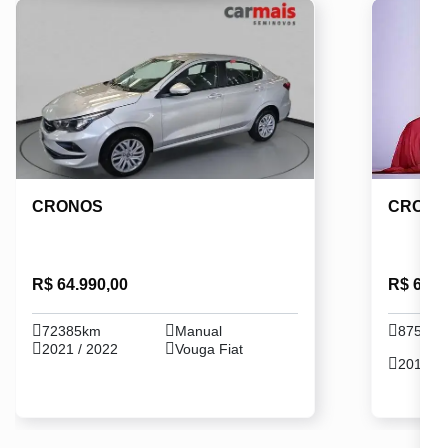
CRONOS
CRONO
R$ 64.990,00
R$ 64.9
72385km
Manual
87580
2021 / 2022
Vouga Fiat
2019 / 