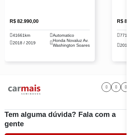
R$ 82.990,00
R$ 82.9
41661km
Automatico
77144
Honda Novaluz Av.
2018 / 2019
Washington Soares
2018 / 
Tem alguma dúvida? Fala com a
gente