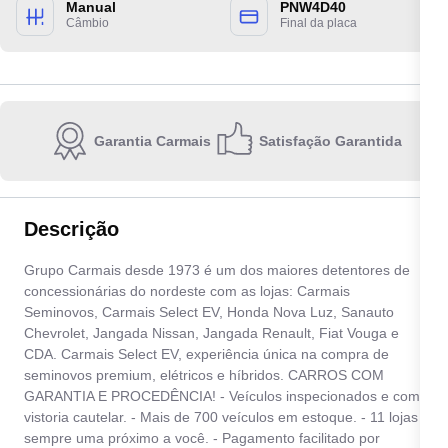
Manual
PNW4D40
Câmbio
Final da placa
Garantia Carmais
Satisfação Garantida
Escolha a unidade:
Descrição
Quero receber contato por:
Grupo Carmais desde 1973 é um dos maiores detentores de
concessionárias do nordeste com as lojas: Carmais
E-mail
WhatsApp
Telefone
Seminovos, Carmais Select EV, Honda Nova Luz, Sanauto
Chevrolet, Jangada Nissan, Jangada Renault, Fiat Vouga e
CDA. Carmais Select EV, experiência única na compra de
Ao informar meus dados, eu concordo com a
Política de privacidade
.
seminovos premium, elétricos e híbridos. CARROS COM
GARANTIA E PROCEDÊNCIA! - Veículos inspecionados e com
Enviar
vistoria cautelar. - Mais de 700 veículos em estoque. - 11 lojas
sempre uma próximo a você. - Pagamento facilitado por