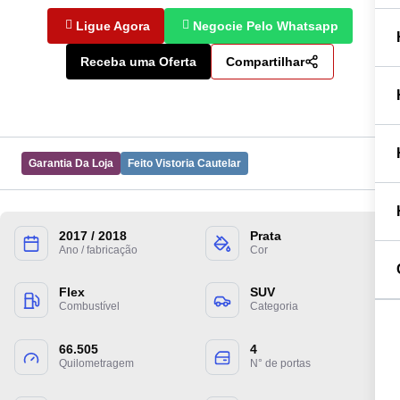
Ligue Agora
Negocie Pelo Whatsapp
Receba uma Oferta
Compartilhar
Garantia Da Loja
Feito Vistoria Cautelar
2017 / 2018
Prata
Preencha suas informações para entrarmos
Ano / fabricação
Cor
em contato.
Flex
SUV
Combustível
Categoria
66.505
4
Quilometragem
N° de portas