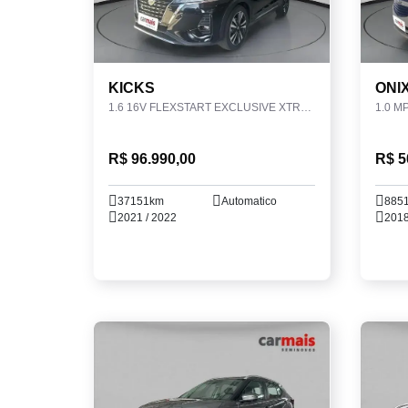
KICKS
ONI
1.6 16V FLEXSTART EXCLUSIVE XTRONIC
1.0 M
R$ 96.990,00
R$ 5
37151km
Automatico
885
2021 / 2022
2018