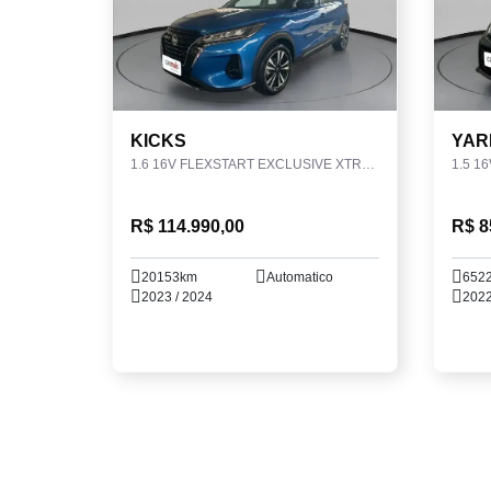
KICKS
YAR
1.6 16V FLEXSTART EXCLUSIVE XTRONIC
1.5 1
R$ 114.990,00
R$ 8
20153km
Automatico
652
2023 / 2024
2022