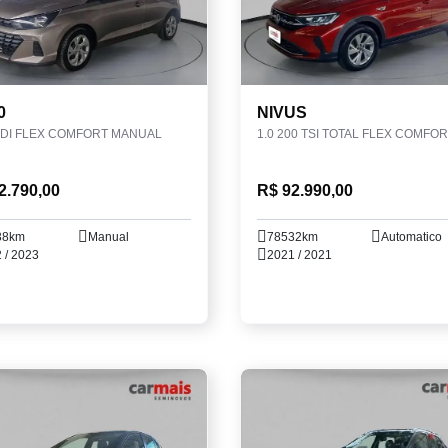
0
NIVUS
GDI FLEX COMFORT MANUAL
2.790,00
R$ 92.990,00
38km
Manual
78532km
Automatico
 / 2023
2021 / 2021