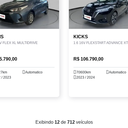
IS
KICKS
6V FLEX XL MULTIDRIVE
5.790,00
R$ 106.790,00
27km
Automatico
70600km
Automatico
 / 2023
2023 / 2024
Exibindo
12
de
712
veículos