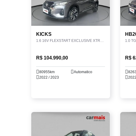
KICKS
HB2
1.6 16V FLEXSTART EXCLUSIVE XTRONIC
1.0 T
R$ 104.990,00
R$ 6
80955km
Automatico
826
2022 / 2023
2022