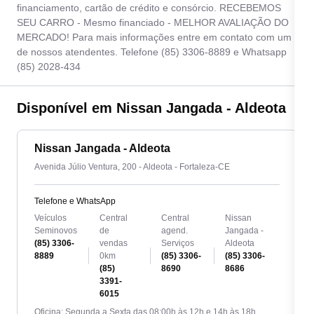
financiamento, cartão de crédito e consórcio. RECEBEMOS
SEU CARRO - Mesmo financiado - MELHOR AVALIAÇÃO DO
MERCADO! Para mais informações entre em contato com um
de nossos atendentes. Telefone (85) 3306-8889 e Whatsapp
(85) 2028-434
Disponível em Nissan Jangada - Aldeota
Nissan Jangada - Aldeota
Avenida Júlio Ventura, 200 - Aldeota - Fortaleza-CE
Telefone e WhatsApp
Veículos
Central
Central
Nissan
Seminovos
de
agend.
Jangada -
(85) 3306-
vendas
Serviços
Aldeota
8889
0km
(85) 3306-
(85) 3306-
(85)
8690
8686
3391-
6015
Oficina: Segunda a Sexta das 08:00h às 12h e 14h às 18h.