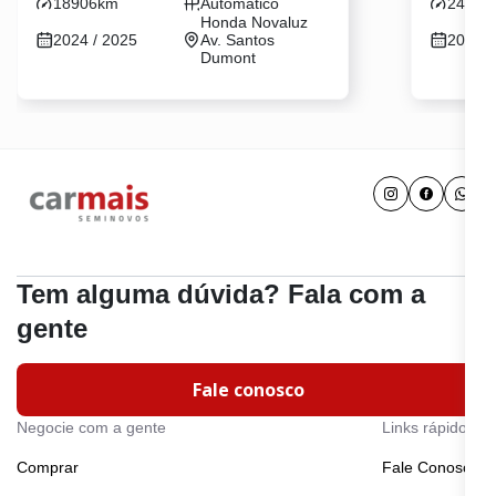
18906km
Automatico
24955
Honda Novaluz
2024 / 2025
Av. Santos
2024 /
Dumont
Tem alguma dúvida? Fala com a
gente
Fale conosco
Negocie com a gente
Links rápidos
Comprar
Fale Conosco