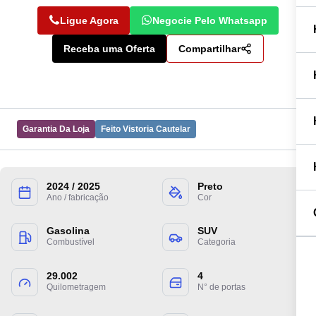
Ligue Agora
Negocie Pelo Whatsapp
Receba uma Oferta
Compartilhar
Garantia Da Loja
Feito Vistoria Cautelar
2024 / 2025
Preto
Ano / fabricação
Cor
Preencha suas informações para entrarmos
em contato.
Gasolina
SUV
Combustível
Categoria
29.002
4
Quilometragem
N° de portas