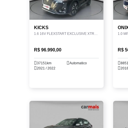
KICKS
ONI
1.6 16V FLEXSTART EXCLUSIVE XTRONIC
1.0 M
R$ 96.990,00
R$ 5
37151km
Automatico
885
2021 / 2022
2018