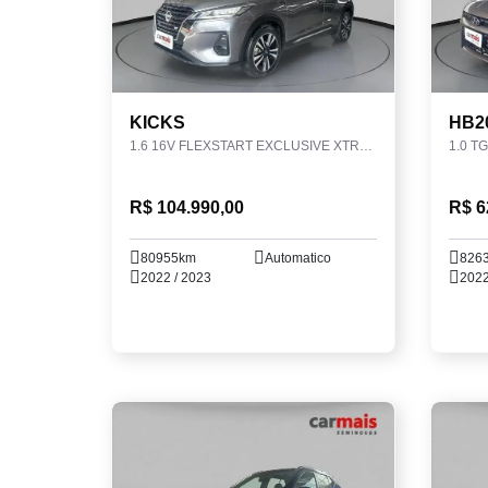
KICKS
HB2
1.6 16V FLEXSTART EXCLUSIVE XTRONIC
1.0 T
R$ 104.990,00
R$ 6
80955km
Automatico
826
2022 / 2023
2022