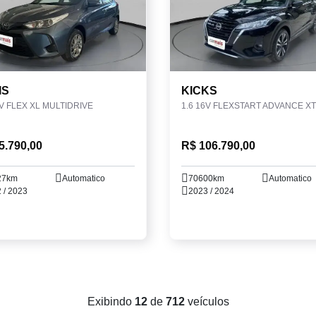
IS
KICKS
6V FLEX XL MULTIDRIVE
5.790,00
R$ 106.790,00
27km
Automatico
70600km
Automatico
 / 2023
2023 / 2024
Exibindo
12
de
712
veículos