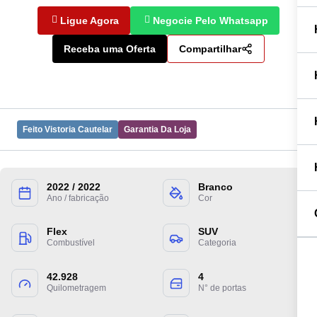
Ligue Agora
Negocie Pelo Whatsapp
Receba uma Oferta
Compartilhar
Feito Vistoria Cautelar
Garantia Da Loja
2022 / 2022
Branco
Preencha suas informações para entrarmos
Ano / fabricação
Cor
em contato.
Flex
SUV
Combustível
Categoria
42.928
4
Quilometragem
N° de portas