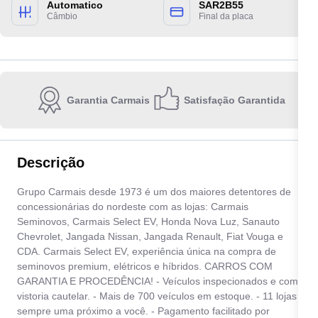
Automatico
SAR2B55
Câmbio
Final da placa
Garantia Carmais
Satisfação Garantida
Escolha a unidade:
Descrição
Quero receber contato por:
Grupo Carmais desde 1973 é um dos maiores detentores de
concessionárias do nordeste com as lojas: Carmais
E-mail
WhatsApp
Telefone
Seminovos, Carmais Select EV, Honda Nova Luz, Sanauto
Chevrolet, Jangada Nissan, Jangada Renault, Fiat Vouga e
CDA. Carmais Select EV, experiência única na compra de
Ao informar meus dados, eu concordo com a
Política de privacidade
.
seminovos premium, elétricos e híbridos. CARROS COM
GARANTIA E PROCEDÊNCIA! - Veículos inspecionados e com
Enviar
vistoria cautelar. - Mais de 700 veículos em estoque. - 11 lojas
sempre uma próximo a você. - Pagamento facilitado por