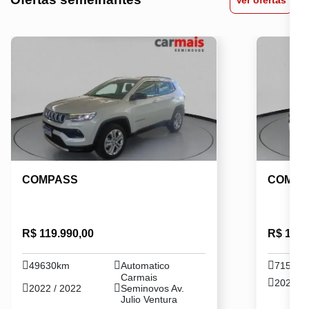
COMPASS
COMPA
R$ 119.990,00
R$ 114.
49630km
Automatico
71547
Carmais
2022 / 
2022 / 2022
Seminovos Av.
Julio Ventura