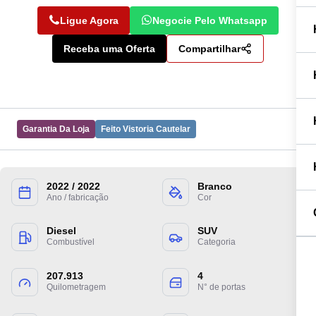
Ligue Agora
Negocie Pelo Whatsapp
Receba uma Oferta
Compartilhar
Garantia Da Loja
Feito Vistoria Cautelar
2022 / 2022
Branco
Ano / fabricação
Cor
Preencha suas informações para entrarmos
em contato.
Diesel
SUV
Combustível
Categoria
207.913
4
Quilometragem
N° de portas