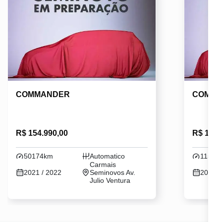
COMMANDER
COMM
R$ 154.990,00
R$ 149.
50174km
Automatico
11520
Carmais
2021 / 2022
Seminovos Av.
2021 /
Julio Ventura