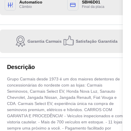
Automatico
SBH6D01
Câmbio
Final da placa
Garantia Carmais
Satisfação Garantida
Escolha a unidade:
Descrição
Grupo Carmais desde 1973 é um dos maiores detentores de
Quero receber contato por:
concessionárias do nordeste com as lojas: Carmais
Seminovos, Carmais Select EV, Honda Nova Luz, Sanauto
E-mail
WhatsApp
Telefone
Chevrolet, Jangada Nissan, Jangada Renault, Fiat Vouga e
CDA. Carmais Select EV, experiência única na compra de
seminovos premium, elétricos e híbridos. CARROS COM
Ao informar meus dados, eu concordo com a
Política de privacidade
.
GARANTIA E PROCEDÊNCIA! - Veículos inspecionados e com
vistoria cautelar. - Mais de 700 veículos em estoque. - 11 lojas
Enviar
sempre uma próximo a você. - Pagamento facilitado por