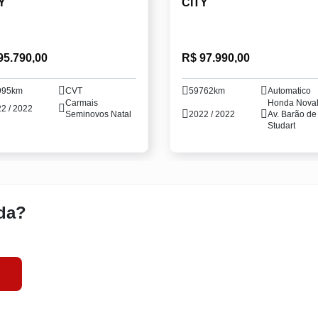
Y
CITY
95.790,00
R$ 97.990,00
995km
CVT
59762km
Automatico
Carmais
Honda Nova
2 / 2022
Seminovos Natal
2022 / 2022
Av. Barão de
Studart
da?