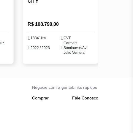
CITY
R$ 108.790,00
18341km
CVT
luz
Carmais
2022 / 2023
Seminovos Av.
Julio Ventura
Negocie com a gente
Links rápidos
Comprar
Fale Conosco