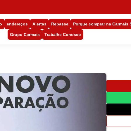
o
endereços
Alertas
Repasse
Porque comprar na Carmais
Grupo Carmais
Trabalhe Conosco