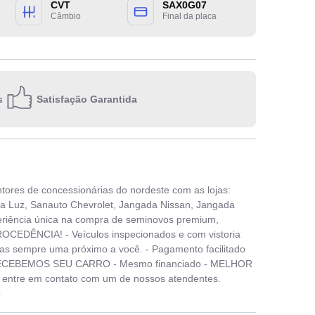
CVT
SAX0G07
Câmbio
Final da placa
Escolha 
s
Satisfação Garantida
Quero re
E-m
ores de concessionárias do nordeste com as lojas:
Ao inform
a Luz, Sanauto Chevrolet, Jangada Nissan, Jangada
privacidad
periência única na compra de seminovos premium,
CEDÊNCIA! - Veículos inspecionados e com vistoria
ojas sempre uma próximo a você. - Pagamento facilitado
io. RECEBEMOS SEU CARRO - Mesmo financiado - MELHOR
ntre em contato com um de nossos atendentes.
4