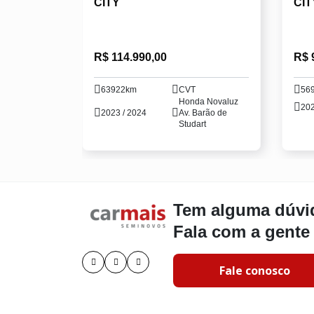
CITY
CIT
R$ 114.990,00
R$ 
63922km
CVT
56
Honda Novaluz
202
2023 / 2024
Av. Barão de
Studart
Tem alguma dúvi
Fala com a gente
Fale conosco