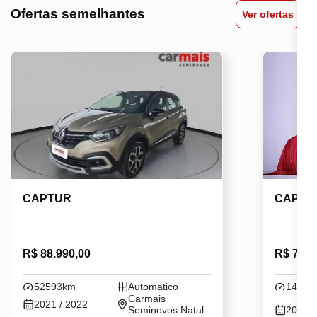
Ofertas semelhantes
Ver ofertas
CAPTUR
CAPTU
R$ 88.990,00
R$ 72.7
52593km
Automatico
14015
Carmais
2021 / 2022
Seminovos Natal
2020 /