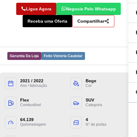
Ligue Agora
Negocie Pelo Whatsapp
Receba uma Oferta
Compartilhar
Garantia Da Loja
Feito Vistoria Cautelar
2021 / 2022
Bege
Preencha suas informações para entrarmos
Ano / fabricação
Cor
em contato.
Flex
SUV
Combustível
Categoria
64.139
4
Quilometragem
N° de portas