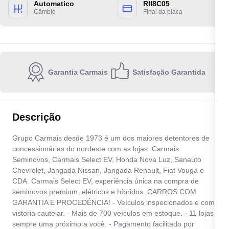
Automatico
RII8C05
Câmbio
Final da placa
Garantia Carmais
Satisfação Garantida
Escolha a unidade:
Descrição
Quero receber contato por:
Grupo Carmais desde 1973 é um dos maiores detentores de
concessionárias do nordeste com as lojas: Carmais
E-mail
WhatsApp
Telefone
Seminovos, Carmais Select EV, Honda Nova Luz, Sanauto
Chevrolet, Jangada Nissan, Jangada Renault, Fiat Vouga e
CDA. Carmais Select EV, experiência única na compra de
Ao informar meus dados, eu concordo com a
Política de privacidade
.
seminovos premium, elétricos e híbridos. CARROS COM
GARANTIA E PROCEDÊNCIA! - Veículos inspecionados e com
Enviar
vistoria cautelar. - Mais de 700 veículos em estoque. - 11 lojas
sempre uma próximo a você. - Pagamento facilitado por