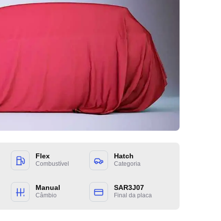
Preenc
entrar
Flex
Hatch
Combustível
Categoria
Manual
SAR3J07
Câmbio
Final da placa