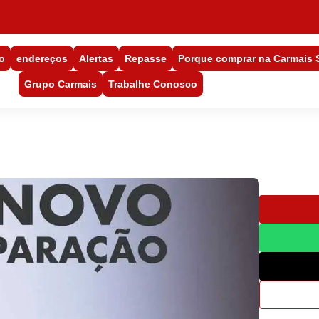
o
endereços
Alertas
Repasse
Porque comprar na Carmais
Grupo Carmais
Trabalhe Conosco