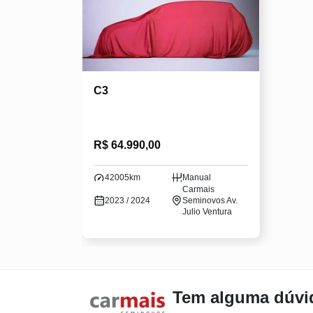
C3
R$ 64.990,00
42005km
Manual
Carmais
2023 / 2024
Seminovos Av.
Julio Ventura
Tem alguma dúvi