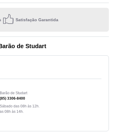
s
Satisfação Garantida
Escolha 
Barão de Studart
Quero re
E-m
Ao inform
privacidad
Barão de Studart
(85) 3306-8400
 Sábado das 08h às 12h.
as 08h às 14h.